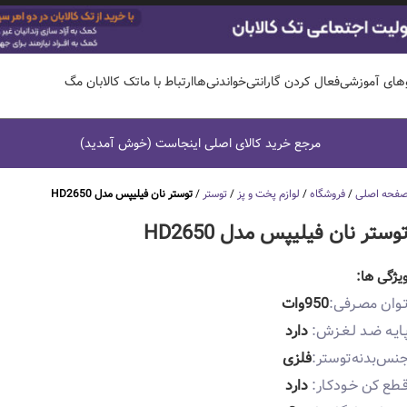
وهای آموزشی
فعال کردن گارانتی
خواندنی‌ها
ارتباط با ما
تک کالابان مگ
مرجع خرید کالای اصلی اینجاست (خوش آمدید)
فحه اصلی
/
فروشگاه
/
لوازم پخت و پز
/
توستر
/
توستر نان فیلیپس مدل HD2650
وستر نان فیلیپس مدل HD2650
یژگی ها:
ـوان مصـرفی:
950وات
ـایـه ضـد لـغـزش:
دارد
نس‌بدنه‌توستر:
فلزی
ـطع کن خـودکـار:
دارد