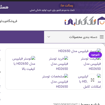
Skip to navigation
Skip to main content
فروشگاه
ویدئ
دسته بندی محصولات
ص
ناموجود
ت
و
ت
بزرگنمایی تصویر
پ
ج
ق
شناسه محصول:
2901009301047