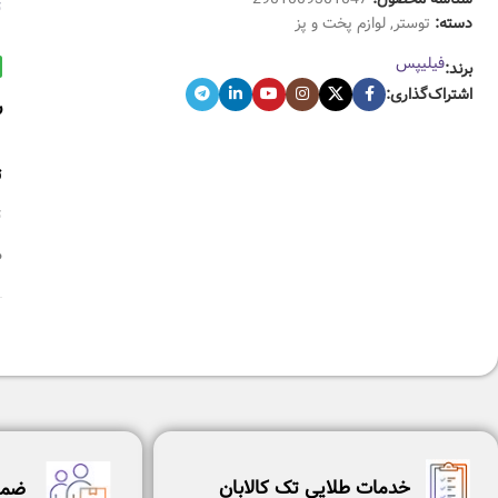
ت
دسته:
توستر
,
لوازم پخت و پز
فیلیپس
برند:
اشتراک‌گذاری:
ر
ت
ت
ص
خدمات طلایی تک کالابان
ضما