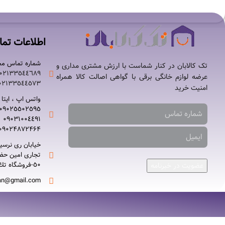
اطلاعات تم
شماره تماس مج
تک کالابان در کنار شماست با ارزش مشتری مداری و
۰۲۱٣٣٥٤٤٦٨٩-
عرضه لوازم خانگی برقی با گواهی اصالت کالا همراه
۰٢١٣٣٥٤٤٥٧٣
امنیت خرید
واتس اپ ، ایتا ،
۰٩٠٢٥٥٠٢٥٩٥-
۰٩٠٣١٠٠٤٤٩١
۰٩٠٢۴۸۷٢۴۶۴
خیابان ری نرسي
٥٠-فروشگاه تك كالابان
عضویت در خبرنامه
an@gmail.com