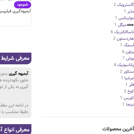
گاستروبک
2
ناموجود
آبمیوه‌گیری فیلیپس مد
مایر
1
مولینکس
1
میگل
1
ناساالکتریک
6
هاردستون
2
اسمگ
1
براون
6
معرفی شرایط 
بوش
7
پاناسونیک
4
سنکور
2
آبمیوه گیری
بدون 
عرشیا
1
حاوی نگهدارنده ه
فلر
1
گیری به یکی از ل
کوخ
3
کورس
1
نینجا
1
در ادامه این مطل
دقیقا متناسب با ن
آخرین محصولات
معرفی انواع آ