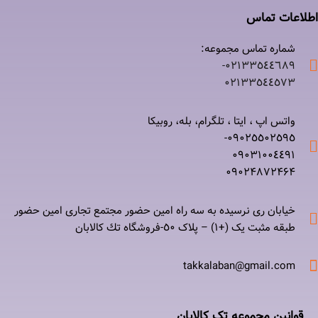
اطلاعات تماس
شماره تماس مجموعه:
۰۲۱٣٣٥٤٤٦٨٩-
۰٢١٣٣٥٤٤٥٧٣
واتس اپ ، ایتا ، تلگرام، بله، روبیکا
۰٩٠٢٥٥٠٢٥٩٥-
۰٩٠٣١٠٠٤٤٩١
۰٩٠٢۴۸۷٢۴۶۴
خیابان ری نرسيده به سه راه امين حضور مجتمع تجاری امين حضور
طبقه مثبت یک (+۱) – پلاک ٥٠-فروشگاه تك كالابان
takkalaban@gmail.com
قوانین مجموعه تک کالابان