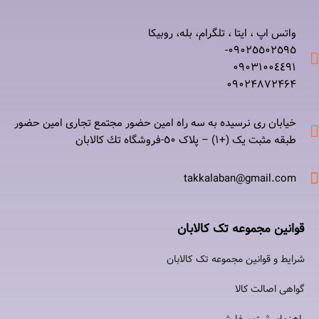
واتس اپ ، ایتا ، تلگرام، بله، روبیکا
۰٩٠٢٥٥٠٢٥٩٥-
۰٩٠٣١٠٠٤٤٩١
۰٩٠٢۴۸۷٢۴۶۴
خیابان ری نرسيده به سه راه امين حضور مجتمع تجاری امين حضور
طبقه مثبت یک (+۱) – پلاک ٥٠-فروشگاه تك كالابان
takkalaban@gmail.com
قوانین مجموعه تک کالابان
شرایط و قوانین مجموعه تک کالابان
گواهی اصالت كالا