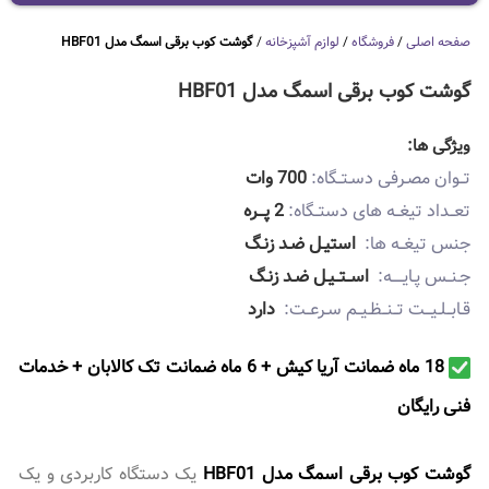
صفحه اصلی
/
فروشگاه
/
لوازم آشپزخانه
/
گوشت کوب برقی اسمگ مدل HBF01
گوشت کوب برقی اسمگ مدل HBF01
ویژگی ها:
تــوان مصـرفی دسـتــگاه:
700 وات
تعــداد تیغــه های دستــگاه:
2 پـــره
جنس تیغــه ها:
استیـل ضـد زنـگ
جـنــس‌ پـایـــــه:
اســتــیـل ضـد زنـگ
قـابــلـیـــت تــنــظـیــم سـرعــت:
دارد
18 ماه ضمانت آریا کیش + 6 ماه ضمانت تک کالابان + خدمات
فنی رايگان
گوشت کوب برقی اسمگ مدل HBF01
یک دستگاه کاربردی و یک