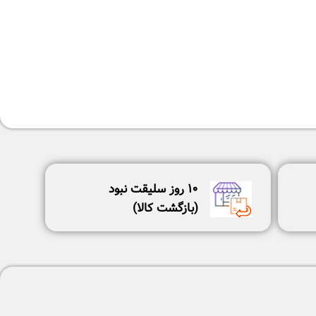
١٠ روز سليقت نبود
(بازگشت كالا)