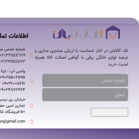
۸,۴۵۰,۰۰۰
تومان
۸,۹۹۰,۰۰۰
تومان
اطلاعات تم
شماره تماس مج
تک کالابان در کنار شماست با ارزش مشتری مداری و
۰۲۱٣٣٥٤٤٦٨٩-
عرضه لوازم خانگی برقی با گواهی اصالت کالا همراه
۰٢١٣٣٥٤٤٥٧٣
امنیت خرید
واتس اپ ، ایتا ،
۰٩٠٢٥٥٠٢٥٩٥-
۰٩٠٣١٠٠٤٤٩١
۰٩٠٢۴۸۷٢۴۶۴
خیابان ری نرسي
٥٠-فروشگاه تك كالابان
عضویت در خبرنامه
an@gmail.com