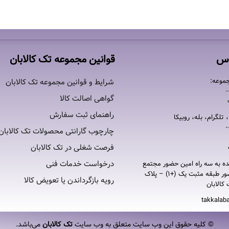
اس
قوانین مجموعه تک کالابان
موعه:
شرایط و قوانین مجموعه تک کالابان
گواهی اصالت كالا
راهنمای ثبت سفارش
 تلگرام، بله، روبیکا
چارچوب گارانتی محصولات تک کالابان
فرصت شغلی در تک کالابان
درخواست خدمات فنی
ده به سه راه امين حضور مجتمع
تجاری امين حضور طبقه مثبت یک (+۱) – پلاک
رویه بازگرداندن یا تعویض کالا
takkalab
© کلیه حقوق این وب سایت متعلق به وب سایت
تک کالابان
می‌باشد.