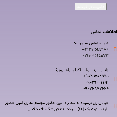
عضویت در خبرنامه
اطلاعات تماس
شماره تماس مجموعه:
۰۲۱٣٣٥٤٤٦٨٩-
۰٢١٣٣٥٤٤٥٧٣
واتس اپ ، ایتا ، تلگرام، بله، روبیکا
۰٩٠٢٥٥٠٢٥٩٥-
۰٩٠٣١٠٠٤٤٩١
۰٩٠٢۴۸۷٢۴۶۴
خیابان ری نرسيده به سه راه امين حضور مجتمع تجاری امين حضور
طبقه مثبت یک (+۱) – پلاک ٥٠-فروشگاه تك كالابان