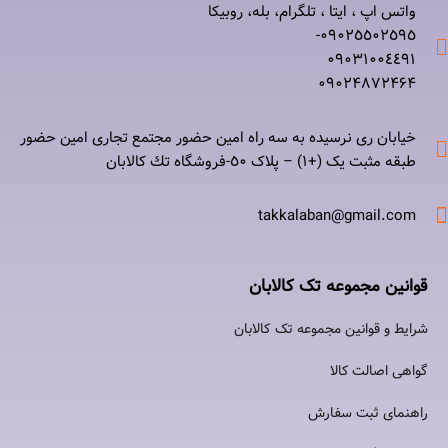
واتس اپ ، ایتا ، تلگرام، بله، روبیکا
۰٩٠٢٥٥٠٢٥٩٥-
۰٩٠٣١٠٠٤٤٩١
۰٩٠٢۴۸۷٢۴۶۴
خیابان ری نرسيده به سه راه امين حضور مجتمع تجاری امين حضور
طبقه مثبت یک (+۱) – پلاک ٥٠-فروشگاه تك كالابان
takkalaban@gmail.com
قوانین مجموعه تک کالابان
شرایط و قوانین مجموعه تک کالابان
گواهی اصالت كالا
راهنمای ثبت سفارش