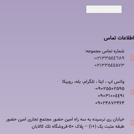
عضویت در خبرنامه
اطلاعات تماس
شماره تماس مجموعه:
۰۲۱٣٣٥٤٤٦٨٩-
۰٢١٣٣٥٤٤٥٧٣
واتس اپ ، ایتا ، تلگرام، بله، روبیکا
۰٩٠٢٥٥٠٢٥٩٥-
۰٩٠٣١٠٠٤٤٩١
۰٩٠٢۴۸۷٢۴۶۴
خیابان ری نرسيده به سه راه امين حضور مجتمع تجاری امين حضور
طبقه مثبت یک (+۱) – پلاک ٥٠-فروشگاه تك كالابان