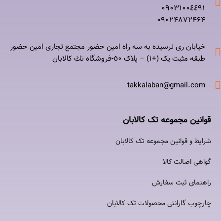
۰٩٠٣١٠٠٤٤٩١
۰٩٠٢۴۸۷٢۴۶۴
خیابان ری نرسيده به سه راه امين حضور مجتمع تجاری امين حضور
طبقه مثبت یک (+۱) – پلاک ٥٠-فروشگاه تك كالابان
takkalaban@gmail.com
قوانین مجموعه تک کالابان
شرایط و قوانین مجموعه تک کالابان
گواهی اصالت كالا
راهنمای ثبت سفارش
چارچوب گارانتی محصولات تک کالابان