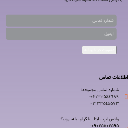
با گواهی اصالت کالا همراه امنیت خرید
عضویت در خبرنامه
اطلاعات تماس
شماره تماس مجموعه:
۰۲۱٣٣٥٤٤٦٨٩-
۰٢١٣٣٥٤٤٥٧٣
واتس اپ ، ایتا ، تلگرام، بله، روبیکا
۰٩٠٢٥٥٠٢٥٩٥-