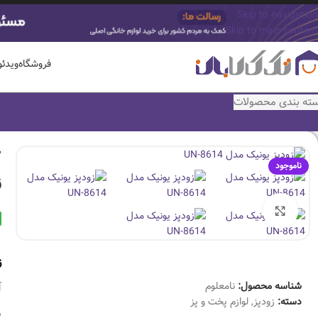
Skip to navigation
Skip to main content
فروشگاه
ویدئ
ته بندی محصولات
ص
ناموجود
ز
بزرگنمایی تصویر
ز
شناسه محصول:
نامعلوم
آ
دسته:
زودپز
,
لوازم پخت و پز
د