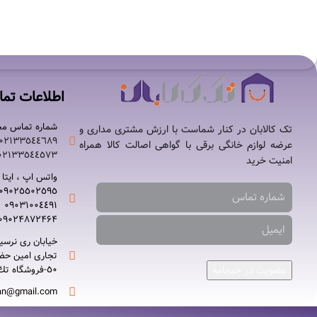
مولتی کوکر تفال مدل CY777865
۳۵,۶۹۰,۰۰۰
تومان
۳۶,۹۰۰,۰۰۰
تومان
اطلاعات تم
شماره تماس مج
تک کالابان در کنار شماست با ارزش مشتری مداری و
۰۲۱٣٣٥٤٤٦٨٩-
عرضه لوازم خانگی برقی با گواهی اصالت کالا همراه
۰٢١٣٣٥٤٤٥٧٣
امنیت خرید
واتس اپ ، ایتا ،
۰٩٠٢٥٥٠٢٥٩٥-
۰٩٠٣١٠٠٤٤٩١
۰٩٠٢۴۸۷٢۴۶۴
خیابان ری نرسي
٥٠-فروشگاه تك كالابان
عضویت در خبرنامه
an@gmail.com