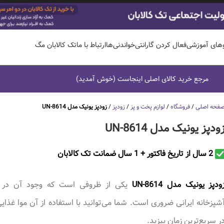
وهای آموزشی
فعال کردن گارانتی
خواندنی‌ها
ارتباط با ما
تک کالابان مگ
مرجع خرید کالای اصلی اینجاست (خوش آمدید)
فحه اصلی
/
فروشگاه
/
لوازم پخت و پز
/
زودپز
/
زودپز یونیک مدل UN-8614
ودپز یونیک مدل UN-8614
2 سال از تاریخ فاکتور + 1 سال ضمانت تک کالابان
ودپز یونیک مدل UN-8614
یکی از ظروفی است که وجود آن در 
شپزخانه ایرانی ضروری است. شما می‌توانید با استفاده از آن موا غذایی
ر سریع‌ترین زمان بپزید.