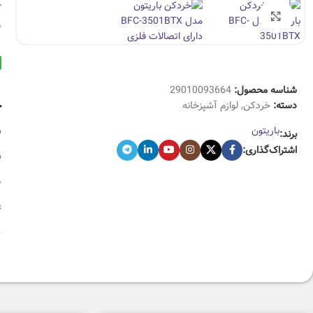
ج
بزرگنمایی تصویر
س
شناسه محصول:
29010093664
خ
دسته:
خردکن
,
لوازم آشپزخانه
باریتون
برند:
اشتراک‌گذاری:
ن
غ