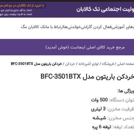
وهای آموزشی
فعال کردن گارانتی
خواندنی‌ها
ارتباط با ما
تک کالابان مگ
مرجع خرید کالای اصلی اینجاست (خوش آمدید)
فحه اصلی
/
فروشگاه
/
لوازم آشپزخانه
/
خردکن
/
خردکن باریتون مدل BFC-3501BTX
ردکن باریتون مدل BFC-3501BTX
یژگی ها:
ـوان دستگاه:
500 وات
رفیت مخـزن:
3 لیتری
ـنـس مـخـزن:
شیــشـه
عداد تیغه:
تیغه 6 پره