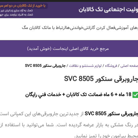
وهای آموزشی
فعال کردن گارانتی
خواندنی‌ها
ارتباط با ما
تک کالابان مگ
مرجع خرید کالای اصلی اینجاست (خوش آمدید)
فحه اصلی
/
فروشگاه
/
لوازم شستشو و نظافت
/
جاروبرقی سنکور SVC 8505
اروبرقی سنکور SVC 8505
18 ماه + 6 ماه ضمانت تک کالابان + خدمات فني رايگان
اروبرقی سنکور SVC 8505
از جدیدترین جاروبرقی‌های این کمپانی است
ر رنگ مشکی به بازار عرضه گردیده است. شما می‌توانید با استفاده از
حیط پیرامون خود را تمیز نمایید.