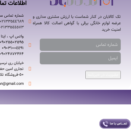
اطلاعات تم
شماره تماس مج
تک کالابان در کنار شماست با ارزش مشتری مداری و
۰۲۱٣٣٥٤٤٦٨٩-
عرضه لوازم خانگی برقی با گواهی اصالت کالا همراه
۰٢١٣٣٥٤٤٥٧٣
امنیت خرید
واتس اپ ، ایتا ،
۰٩٠٢٥٥٠٢٥٩٥-
۰٩٠٣١٠٠٤٤٩١
۰٩٠٢۴۸۷٢۴۶۴
خیابان ری نرسي
٥٠-فروشگاه تك كالابان
عضویت در خبرنامه
an@gmail.com