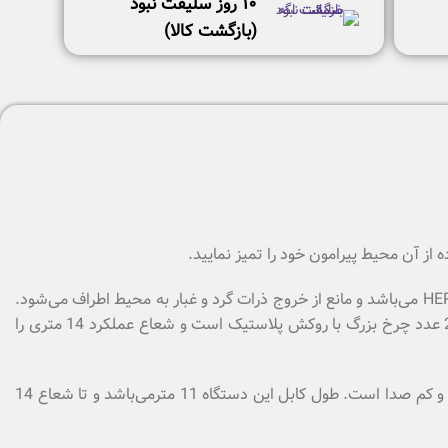
١٠ روز سليقت نبود
(بازگشت كالا)
از آن محیط پیرامون خود را تمیز نمایید.
جاروبرقی سنکور دارای موتور پرقدرت 700 وات و گنجایش 3 لیتر از نوع جاروبرقی‌های کیسه‌دار است. این جاروبرقی مجهز به فیلتر بهداشتی HEPA می‌باشد و مانع از خروج ذرات گرد و غبار به محیط اطراف می‌شود.
بنابراین گزینه‌ای مناسب برای افراد مبتلا به آلرژی و بیماری‌های تنفسی است. این فیلتر قابل شستشو نیز می‌باشد. جاروبرقی سنکور دارای 2 عدد چرخ بزرگ با روکش پلاستیک است و شعاع عملکرد 14 متری را
تمامی تنظیمات و عملکرد جاروبرقی سنکور از طریق کنترل بر روی دسته جاروبرقی انجام می‌پذیرد. میزان صدای جاروبرقی سنکور 69 دسی بل و کم صدا است. طول کابل این دستگاه 11 مترمی‌باشد و تا شعاع 14