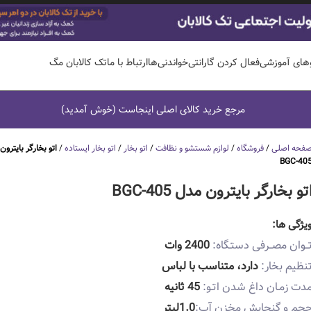
وهای آموزشی
فعال کردن گارانتی
خواندنی‌ها
ارتباط با ما
تک کالابان مگ
مرجع خرید کالای اصلی اینجاست (خوش آمدید)
فحه اصلی
/
فروشگاه
/
لوازم شستشو و نظافت
/
اتو بخار
/
اتو بخار ایستاده
/
اتو بخارگر بایترون
BGC-40
تو بخارگر بایترون مدل BGC-405
یژگی ها:
ــوان مصــرفی دستـگاه:
2400 وات
نظیم بخار:
دارد، متناسب با لباس
دت زمـان داغ شدن اتـو:
45 ثانیه
جم و گنجایش مخزن آب:
1.0لیتر