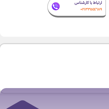
ارتباط با کارشناس
۰۲۱٣٣٥٤٤٦٨٩