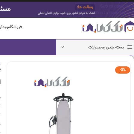
Skip to navigation
Skip to main content
فروشگاه
ویدئ
دسته بندی محصولات
ص
5
-3%
ا
و
ت
ت
م
ح