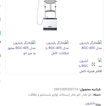
ق
س
آ
ر
ا
چ
بزرگنمایی تصویر
ه
ا
شناسه محصول:
2901009300716
دسته:
اتو بخار
,
اتو بخار ایستاده
,
لوازم شستشو و نظافت
بایترون
برند: