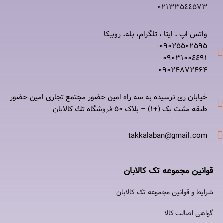
۰٢١٣٣٥٤٤٥٧٣
واتس اپ ، ایتا ، تلگرام، بله، روبیکا
۰٩٠٢٥٥٠٢٥٩٥-
۰٩٠٣١٠٠٤٤٩١
۰٩٠٢۴۸۷٢۴۶۴
خیابان ری نرسيده به سه راه امين حضور مجتمع تجاری امين حضور
طبقه مثبت یک (+۱) – پلاک ٥٠-فروشگاه تك كالابان
takkalaban@gmail.com
قوانین مجموعه تک کالابان
شرایط و قوانین مجموعه تک کالابان
گواهی اصالت كالا