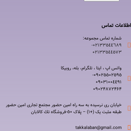
اطلاعات تماس
شماره تماس مجموعه:
۰۲۱٣٣٥٤٤٦٨٩-
۰٢١٣٣٥٤٤٥٧٣
واتس اپ ، ایتا ، تلگرام، بله، روبیکا
۰٩٠٢٥٥٠٢٥٩٥-
۰٩٠٣١٠٠٤٤٩١
۰٩٠٢۴۸۷٢۴۶۴
خیابان ری نرسيده به سه راه امين حضور مجتمع تجاری امين حضور
طبقه مثبت یک (+۱) – پلاک ٥٠-فروشگاه تك كالابان
takkalaban@gmail.com