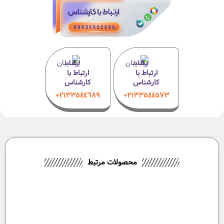
ارتباط با
ارتباط با
کارشناس
کارشناس
۰۲۱٣٣٥٤٤٦٨٩
۰٢١٣٣٥٤٤٥٧٣
محصولات مرتبط
-6%
آون توستر داتیس مدل DT-737