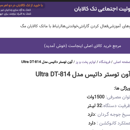
وهای آموزشی
فعال کردن گارانتی
خواندنی‌ها
ارتباط با ما
تک کالابان مگ
مرجع خرید کالای اصلی اینجاست (خوش آمدید)
فحه اصلی
/
فروشگاه
/
لوازم پخت و پز
/
آون توستر داتیس مدل Ultra DT-814
ون توستر داتیس مدل Ultra DT-814
یژگی ها:
وان مصـرفی:
1500وات
رفیت دستگاه:
32 لیــتر
یخ جوجـه گـردان :
دارد
ملکرد کانـوکشـن :
دارد