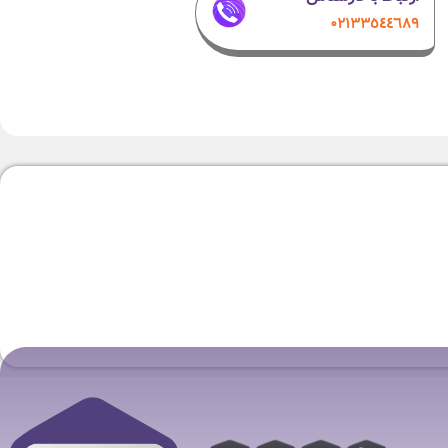
۰۲۱٣٣٥٤٤٦٨٩