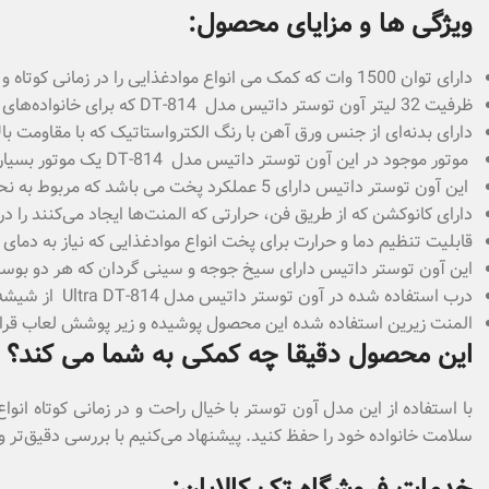
ویژگی ها و مزایای محصول:
دارای توان 1500 وات که کمک می انواع موادغذایی را در زمانی کوتاه و با کیفیت بسیار بالا آماده کنید.
ظرفیت 32 لیتر آون توستر داتیس مدل DT-814 که برای خانواده‌های پرجمعیت هم گزینه مناسبی است
دارای بدنه‌ای از جنس ورق آهن با رنگ الکترواستاتیک که با مقاومت با
موتور موجود در این آون توستر داتیس مدل DT-814 یک موتور بسیار پر قدرت و پر سرعت می‌ باشد.
این آون توستر داتیس دارای 5 عملکرد پخت می باشد که مربوط به نحوه انتخاب المنت ها می شود.
دارای کانوکشن که از طریق فن، حرارتی که المنت‌ها ایجاد می‌کنند را 
قابلیت تنظیم دما و حرارت برای پخت انواع موادغذایی که نیاز به دمای
این آون توستر داتیس دارای سیخ جوجه و سینی گردان که هر دو بوسی
درب استفاده شده در آون توستر داتیس مدل Ultra DT-814 از شیشه دو جداره و جداشونده می باشد .
المنت زیرین استفاده شده این محصول پوشیده و زیر پوشش لعاب قرار د
این محصول دقیقا چه کمکی به شما می کند؟
با استفاده از این مدل آون توستر با خیال راحت و در زمانی کوتاه ان
سلامت خانواده خود را حفظ کنید. پیشنهاد می‌کنیم با بررسی دقیق‌تر ویژ