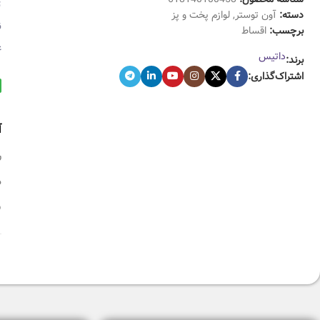
ت
دسته:
آون توستر
,
لوازم پخت و پز
ن
برچسب:
اقساط
ع
داتیس
برند:
اشتراک‌گذاری:
آ
ر
م
س