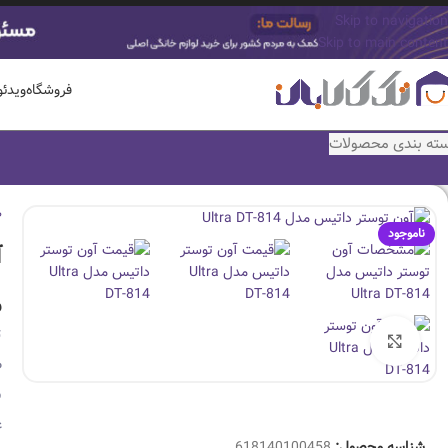
Skip to navigation
Skip to main content
فروشگاه
ویدئ
ته بندی محصولات
ص
ناموجود
آ
و
ت
بزرگنمایی تصویر
ظ
س
ع
شناسه محصول:
618140100458