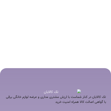
-7%
-7%
انتخاب گزینه ها
انتخاب گزینه ها
آب مرکبات‌گیری براون
آب مرکبات‎‌گیری ناسا
مدل CJ7050
الکتریک مدل NS-936
۱۳,۵۹۰,۰۰۰
تومان
۱۳,۴۷۰,۰۰۰
تومان
۱۲,۵۹۰,۰۰۰
تومان
۱۲,۵۹۰,۰۰۰
تومان
تک کالابان در کنار شماست با ارزش مشتری مداری و عرضه لوازم خانگی برقی
با گواهی اصالت کالا همراه امنیت خرید