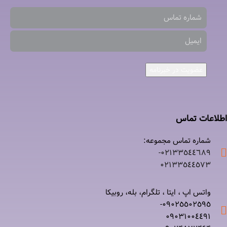
عضویت در خبرنامه
اطلاعات تماس
شماره تماس مجموعه:
۰۲۱٣٣٥٤٤٦٨٩-
۰٢١٣٣٥٤٤٥٧٣
واتس اپ ، ایتا ، تلگرام، بله، روبیکا
۰٩٠٢٥٥٠٢٥٩٥-
۰٩٠٣١٠٠٤٤٩١