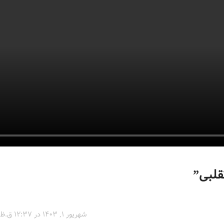
”
شهریور 1, 1403 در 12:37 ق.ظ