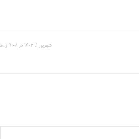
شهریور 1, 1403 در 9:08 ق.ظ