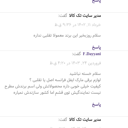
پاسخ
مدیر سایت تک کالا
گفت:
خرداد 11, 1402 در 9:36 ق.ظ
سلام روزبخیر این برند معمولا تقلبی نداره
پاسخ
F.Dayyani
گفت:
فروردین 24, 1403 در 4:20 ق.ظ
سلام خسته نباشید
لوازم برقی مارک ایفل فرانسه اصل یا تقلبی ؟
کیفیت خیلی خوبی داره محصولاتش ولی اسم برندش مطرح
نیست نمایندگیش توی قشمِ اما کشور سازندش نمیاره
پاسخ
مدیر سایت تک کالا
گفت: