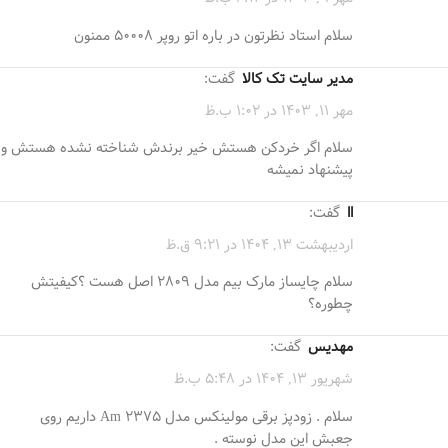
سلام استاد نظرتون در باره اتو روپر 50008 ممنون
مدیر سایت تک کالا
گفت:
مهر 11, 1403 در 1:02 ب.ظ
سلام اگر خردکن هستش خیر برندش شناخته نشده هستش و
پیشنهاد نمیشه
اا
گفت:
اردیبهشت 13, 1404 در 9:21 ق.ظ
سلام چایساز مارک بیم مدل ۲۸۰۹ اصل هست ؟کیفیتش
چطوره؟
مهدیس
گفت:
شهریور 13, 1404 در 5:48 ب.ظ
سلام . زودپز برقی مولینکس مدل Am 2375 داریم روی
جعبش این مدل نوسته .