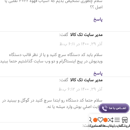
سلام چطوری تشخیص بدیم که آسیاب قهوه ۳۰۲۲ تقلبی یا
اصل ؟؟
پاسخ
مدیر سایت تک کالا
گفت:
آذر 29, 1400 در 6:11 ب.ظ
سلام بايد كد دستگاه سرچ كنيد و يا از نظر قالب دستگاه
ويديوش در پيج اينستاگرام و دو وب سايت گذاشتيم حتما ببنيد
پاسخ
مدیر سایت تک کالا
گفت:
آذر 29, 1400 در 6:12 ب.ظ
سلام حتما كد دستگاه رو ابتدا سرچ كنيد در گوگل و بببنيد در
سايت اصلي بوش وارد ميشه يا نه.
پاسخ
اکبری
گفت:
روشگاه
سایدبار
مقایسه
علاقه مندی
حساب کاربری من