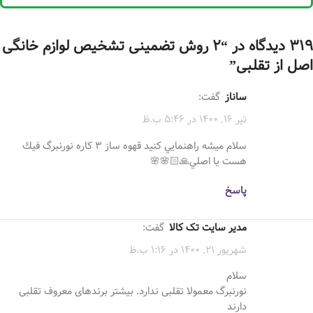
319 دیدگاه در “
2 روش تضمینی تشخیص لوازم خانگی
اصل از تقلبی
”
ساناز
گفت:
تیر 16, 1400 در 5:46 ب.ظ
سلام ميشه راهنمايي كنيد قهوه ساز ٣ كاره نورنبرگ فيك
هست يا اصلي🙏🏻🌸🌸
پاسخ
مدیر سایت تک کالا
گفت:
شهریور 21, 1400 در 1:16 ب.ظ
سلام
نورنبرگ معمولا تقلبی ندارد. بیشتر برندهای معروف تقلبی
دارند