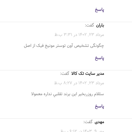
پاسخ
باران
گفت:
مرداد 23, 1402 در 3:31 ب.ظ
چگونگی تشخیص آون توستر مونیخ فیک از اصل
پاسخ
مدیر سایت تک کالا
گفت:
مرداد 23, 1402 در 8:27 ب.ظ
سللام روزربخير اين برند تقلبي نداره معمولا
پاسخ
مهدی
گفت:
مهر 9, 1403 در 6:12 ب.ظ