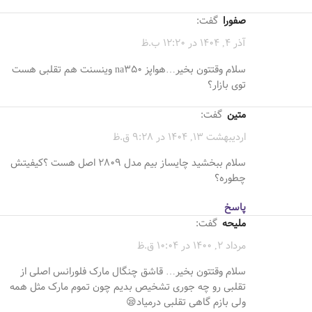
صفورا
گفت:
آذر 4, 1404 در 12:20 ب.ظ
سلام وقتتون بخیر…هواپز na350 وینسنت هم تقلبی هست
توی بازار؟
متین
گفت:
اردیبهشت 13, 1404 در 9:28 ق.ظ
سلام ببخشید چایساز بیم مدل ۲۸۰۹ اصل هست ؟کیفیتش
چطوره؟
پاسخ
ملیحه
گفت:
مرداد 2, 1400 در 10:04 ق.ظ
سلام وقتتون بخیر… قاشق چنگال مارک فلورانس اصلی از
تقلبی رو چه جوری تشخیص بدیم چون تموم مارک مثل همه
ولی بازم گاهی تقلبی درمیاد😪