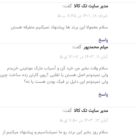
مدیر سایت تک کالا
گفت:
خرداد 18, 1401 در 8:45 ب.ظ
سلام معمولا اين برند ها پيشنهاد نميكنيم منفرقه هستن
پاسخ
میثم محمدپور
گفت:
آبان 11, 1403 در 12:07 ق.ظ
سلام وقت بخیر من خرد کن و آسیاب مارک مونتینی خریدم
ولی نمیدونم اصل هستن یا تقلبی ؟روی کارتن زده ساخت چین
ولی نمیدونم این دلیل بر فیک بودن هست یا نه؟
پاسخ
مدیر سایت تک کالا
گفت:
آبان 12, 1403 در 11:50 ق.ظ
سلام روز بخیر این برند رو ما نمیشناسیم و پیشنهاد میکنیم از