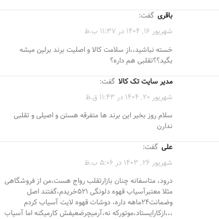
باقری
گفت:
شهریور 16, 1404 در 11:37 ب.ظ
خسته نباشید،،از سلامت کالا و اصلیت برند برلین میشه
بگید؟؟تقلبی هم داره؟
مدیر سایت تک کالا
گفت:
شهریور 20, 1404 در 11:43 ق.ظ
سلام روز بخیر این برند ها متفرقه هستن و اصیلی و تقلبی
ندارن
علی
گفت:
شهریور 26, 1403 در 5:06 ب.ظ
درود، متاسفانه چنان بازارتقلب رواج هست،من از فروشگاهی
مثلا معتبرآسیاب قهوه دلونگی 521خریدم،گفتند اصل
وضمانت24ماهه داره، دوشات قهوه لایت آسیاب کردم
،،،ازکارایستاد،موتورکه نه،آرمیچرضعیفش کارمیکنه اما آسیاب