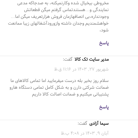
مخروطی بیخیال شده وکارنمیکنه، به صدجاکه مدعی
نمایندگی و…هستندتماس گرفتم میگن قطعاتش
وجودنداره،بی انصافهازمان فروش هزارتعریف میگن اما…
خواهشمندیم وجدان داشته وازورودآشغالهای زیبا ممانعت
شود،
پاسخ
مدیر سایت تک کالا
گفت:
شهریور 27, 1403 در 11:16 ق.ظ
سلام روز بخیر بله درست میفرمایید اما تمامی کالاهای ما
ضمانت شرکتی دارن و به شکل کامل تمامی دستگاه هارو
پشتیبانی میکنیم و ضمانت اصالت کالا داریم
پاسخ
سیما آزادی
گفت:
آبان 9, 1403 در 4:08 ب.ظ