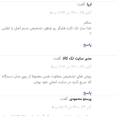
اریا
گفت:
آبان 25, 1400 در 7:46 ب.ظ
سلام
غذا ساز تک کاره هایگر رو چطور تشخیص بدبم اصل یا تقلبی
؟
پاسخ
مدیر سایت تک کالا
گفت:
آبان 28, 1400 در 6:12 ب.ظ
روش هاي تشخيص متفاوت هس معمولا از روي مدل دستگاه
كه سرچ كنيد در سايت اصلي خود بوش
پاسخ
پرستو محمودی
گفت:
آذر 24, 1400 در 5:09 ب.ظ