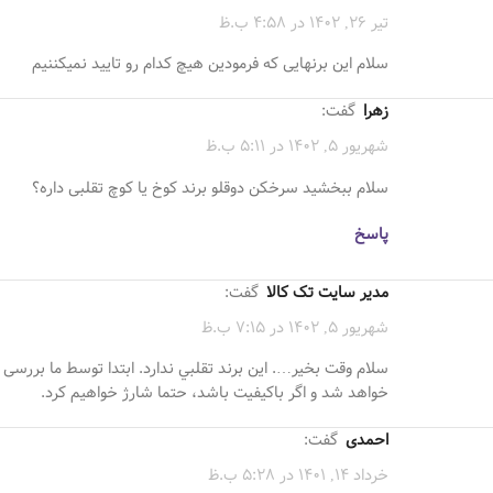
تیر 26, 1402 در 4:58 ب.ظ
سلام این برنهایی که فرمودین هیچ کدام رو تایید نمیکننیم
زهرا
گفت:
شهریور 5, 1402 در 5:11 ب.ظ
سلام ببخشید سرخکن دوقلو برند کوخ یا کوچ تقلبی داره؟
پاسخ
مدیر سایت تک کالا
گفت:
شهریور 5, 1402 در 7:15 ب.ظ
سلام وقت بخیر…. اين برند تقلبي ندارد. ابتدا توسط ما بررسی
خواهد شد و اگر باکیفیت باشد، حتما شارژ خواهیم کرد.
احمدی
گفت:
خرداد 14, 1401 در 5:28 ب.ظ