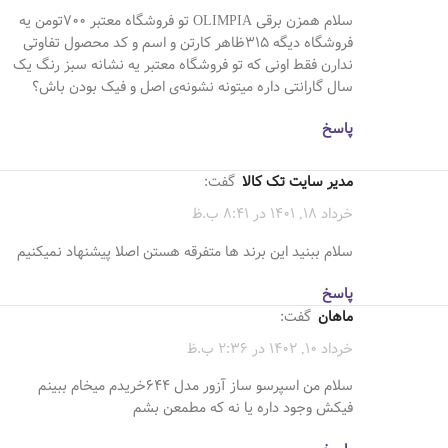
سلام همزن برقی OLIMPIA تو فروشگاە معتبر 700تومن یە
فروشگاە دیگە 315ظاهر کارتن و اسم و کد محصول تفاوتی
ندارن فقط اونی کە تو فروشگاە معتبر یە نشانە سبز رنگ یک
سال گارانتی دارە میتونە نشونەی اصل و فیک بودن باش؟
پاسخ
مدیر سایت تک کالا
گفت:
خرداد 18, 1401 در 8:41 ب.ظ
سلام ببنيد اين برند ها متفرقه هستن اصلا پيشنهاد نميكنيم
پاسخ
ماهان
گفت:
خرداد 10, 1402 در 2:36 ب.ظ
سلام من اسپرسو ساز آزور مدل 644خریدم میخام ببینم
فیکش وجود داره یا نه که مطمعن بشم