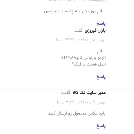
سلام روز بخیر بله چایساز بدی نیس
پاسخ
باران فیروزی
گفت:
بهمن 18, 1400 در 3:32 ب.ظ
سلام
اتومو باراباس نانو‌ST2988
اصل هست یا فیک؟
پاسخ
مدیر سایت تک کالا
گفت:
بهمن 19, 1400 در 2:29 ب.ظ
بايد عكس محصول رو ارسال كنيد
پاسخ