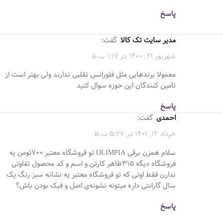
پاسخ
مدیر سایت تک کالا
گفت:
شهریور 21, 1400 در 1:17 ب.ظ
معمولا برندهایی مثل فلورانس تقلبی ندارند ولی بهتر است از
تامین کنندگان این حوزه سوال کنید
پاسخ
احمدی
گفت:
خرداد 14, 1401 در 5:27 ب.ظ
سلام همزن برقی OLIMPIA تو فروشگاە معتبر 700تومن یە
فروشگاە دیگە 315ظاهر کارتن و اسم و کد محصول تفاوتی
ندارن فقط اونی کە تو فروشگاە معتبر یە نشانە سبز رنگ یک
سال گارانتی دارە میتونە نشونەی اصل و فیک بودن باش؟
پاسخ