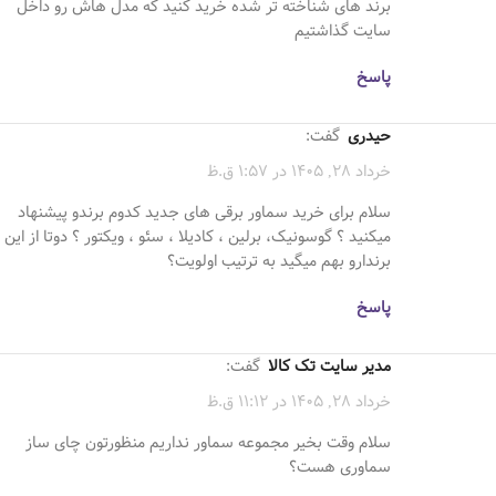
برند های شناخته تر شده خرید کنید که مدل هاش رو داخل
سایت گذاشتیم
پاسخ
حیدری
گفت:
خرداد 28, 1405 در 1:57 ق.ظ
سلام برای خرید سماور برقی های جدید کدوم برندو پیشنهاد
میکنید ؟ گوسونیک، برلین ، کادیلا ، سئو ، ویکتور ؟ دوتا از این
برندارو بهم میگید به ترتیب اولویت؟
پاسخ
مدیر سایت تک کالا
گفت:
خرداد 28, 1405 در 11:12 ق.ظ
سلام وقت بخیر مجموعه سماور نداریم منظورتون چای ساز
سماوری هست؟