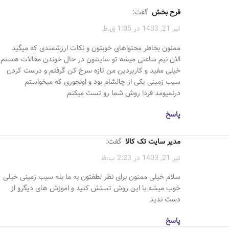
فرح بخش
گفت:
تیر 21, 1403 در 1:05 ق.ظ
ممنون بخاطر محتواهای خوبتون و نکات ارزشمندی که میگید
الان نیم ساعتی میشه تو سایتتون در حال خوندن مقالات هستم
خیلی مفید و کاربردین من تازه سرخ کن گرفتم و درست کردن
سیب زمینی یکی از چالشام بود و اونجوری که میخواستم
درنمیومد فردا روش شما رو تست میکنم
پاسخ
مدیر سایت تک کالا
گفت:
تیر 21, 1403 در 2:23 ب.ظ
سلام خیلی ممنون برای نظر لطفتون به ما بله سیب زمینی خیلی
خوب میشه با این روش تستش کنید و اموزش های دیگرو از
دست ندید
پاسخ