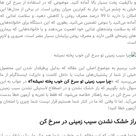
و باکیفیت پخت بسیار بالا آماده کنید. موضوعی که در استفاده از سرخ کن ها
خیلی به چشم می‌آید نیاز به کم‌ترین میزان روغن است. در برخی از مدل‌ها این
امکان را دارید تا 99 درصد مصرف روغن را کاهش دهید. و سلامت غذایی که
آماده می‌کنید را بنوعی تضمین می‌کنید. بطوری که این دستگاه برای خانواده‌هایی
که به سلامت وعده‌های غذایی خود اهمیت می‌دهند و یا خانواده‌هایی که بیماری
های زمینه‌ای قلبی دارند و مصرف روغن برایشان بسیار مضر است، ضروری و لازم
است.
خب برسیم به موضوع اصلی این مقاله که بدلیل پرطرفدار شدن این محصول
خیلی‌ از شما از پشتیبان‌های سایت یا داخل کامنت و دایرکت اینستاگرام از ما
می‌پرسید که «
چرا سیب زمینی تو سرخ کن خوب پخته نمیشه؟»
در جواب به این
سوال باید بگوییم که راز خشک نشدن و در اصطلاح لاستیکی نشدن سیب زمینی
در سرخ کن در سه راهکار خلاصه می‌شود. که فقط با تجربه و آزمون خطا بدست
می‌آید. اما تا وقتی که ما در کنار شما هستیم قرار نیست شما چیزی را امتحان و
آزمون خطا کنید!
راز خشک نشدن سیب زمینی در سرخ کن
حتما همین الان که این مقاله را می‌خوانید، شما هم مثل ما، یک بشقاب پر از