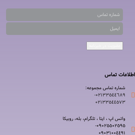
عضویت در خبرنامه
اطلاعات تماس
شماره تماس مجموعه:
۰۲۱٣٣٥٤٤٦٨٩-
۰٢١٣٣٥٤٤٥٧٣
واتس اپ ، ایتا ، تلگرام، بله، روبیکا
۰٩٠٢٥٥٠٢٥٩٥-
۰٩٠٣١٠٠٤٤٩١