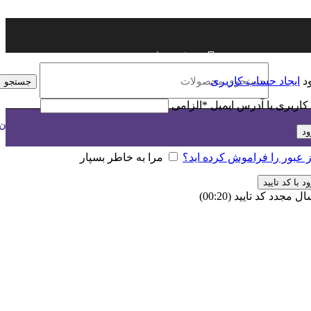
ورود / ثبت نام
د
ایجاد حساب کاربری
جستجو
 کاربری یا آدرس ایمیل
*
الزامی
۰
تومان
ود
 عبور را فراموش کرده اید؟
مرا به خاطر بسپار
د با کد تایید
ال مجدد کد تایید
(00:
20
)