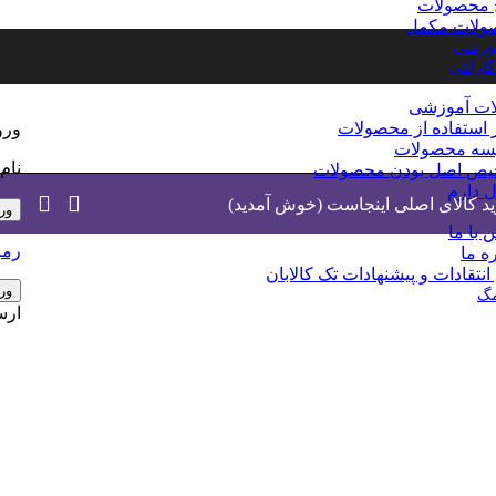
 محصولات
ولات مکمل
موزشی
ارانتی
ات آموزشی
استفاده از محصولات
ورو
سه محصولات
نام
یص اصل بودن محصولات
 دارم
د کالای اصلی اینجاست (خوش آمدید)
ور
 با ما
رمز
ه ما
انتقادات و پیشنهادات تک کالابان
ورو
مگ
ارس