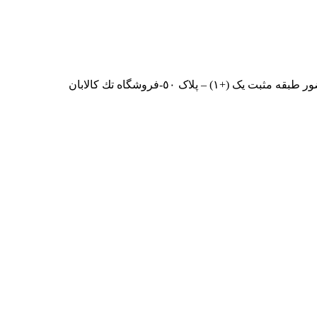
پلاک ٥٠-فروشگاه تك كالابان