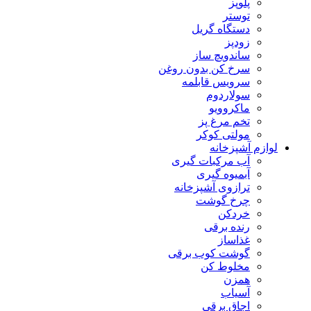
پلوپز
توستر
دستگاه گریل
زودپز
ساندویچ ساز
سرخ کن بدون روغن
سرویس قابلمه
سولاردوم
ماکروویو
تخم مرغ پز
مولتی کوکر
لوازم آشپزخانه
آب مرکبات گیری
آبمیوه گیری
ترازوی آشپزخانه
چرخ گوشت
خردکن
رنده برقی
غذاساز
گوشت کوب برقی
مخلوط کن
همزن
آسیاب
اجاق برقی