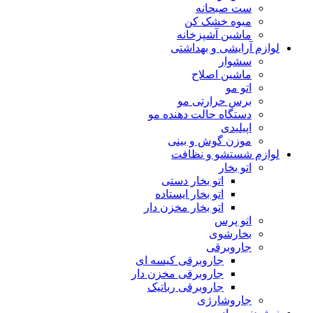
ست صبحانه
میوه خشک کن
ماشین آشپزخانه
لوازم آرایشی و بهداشتی
سشوار
ماشین اصلاح
اتو مو
برس حرارتی مو
دستگاه حالت دهنده مو
اپیلیدی
موزن گوش و بینی
لوازم شستشو و نظافت
اتو بخار
اتو بخار دستی
اتو بخار ایستاده
اتو بخار مخزن دار
اتو پرس
بخارشوی
جاروبرقی
جاروبرقی کیسه ای
جاروبرقی مخزن دار
جاروبرقی رباتیک
جاروشارژی