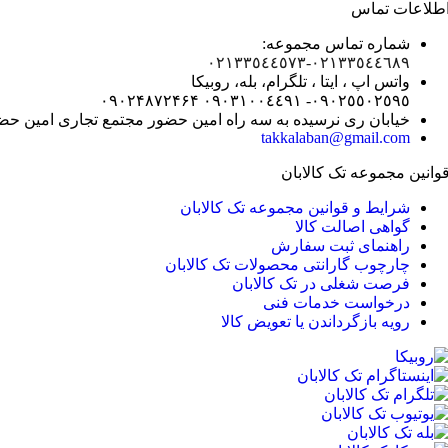
طلاعات تماس
شماره تماس مجموعه:
۰٢١٣٣٥٤٤٥٧٣
۰۲۱٣٣٥٤٤٦٨٩-
واتس اپ ، ایتا ، تلگرام، بله، روبیکا
۰٩٠٢۴۸۷٢۴۶۴
۰٩٠٣١٠٠٤٤٩١
۰٩٠٢٥٥٠٢٥٩٥-
خیابان ری نرسيده به سه راه امين حضور مجتمع تجاری امين حضور طبقه مثبت یک (+۱) – 
takkalaban@gmail.com
وانین مجموعه تک کالابان
شرایط و قوانین مجموعه تک کالابان
گواهی اصالت كالا
راهنمای ثبت سفارش
چارچوب گارانتی محصولات تک کالابان
فرصت شغلی در تک کالابان
درخواست خدمات فنی
رویه بازگرداندن یا تعویض کالا