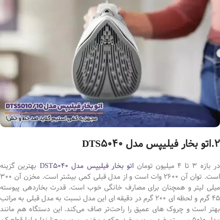
2.اتو بخار فیلیپس مدل DTS5040
ر بازه 3 تا 4 میلیون تومان
اتو بخار فیلیپس مدل DST5040
بهترین گزینه
است. توان آن 2600 وات است و از مدل قبلی کمی بیشتر است. مخزن آن 300
میلی لیتر و همچنان برای مصارف خانگی خوب است. قدرت بخاردهی پیوسته
45 گرم و لحظه ای 200 گرم در دقیقه ای این مدل نسبت به مدل قبلی به مراتب
بهتر است و چروک های عمیق را راحت‌تر صاف می‌کند. این دستگاه هم مانند
مدل 5010 سیستم ضد رسوب، ضد چکه و مخزن رسوب مجزا ندارد اما قطع کن