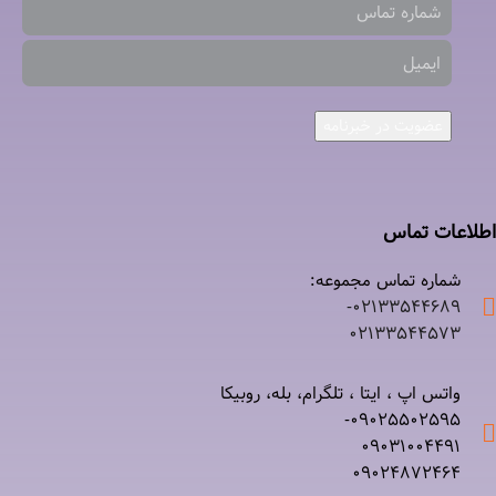
عضویت در خبرنامه
اطلاعات تماس
شماره تماس مجموعه:
۰۲۱٣٣٥٤٤٦٨٩-
۰٢١٣٣٥٤٤٥٧٣
واتس اپ ، ایتا ، تلگرام، بله، روبیکا
۰٩٠٢٥٥٠٢٥٩٥-
۰٩٠٣١٠٠٤٤٩١
۰٩٠٢۴۸۷٢۴۶۴