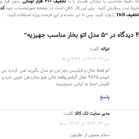
ه دقیقا متناسب با نیازتان هست را با
تخفیف 200 هزار تومانی
بدون قید و
شرط ثبت سفارش کنید. برای این کار کافی است در صفحه صورتحساب خود
کد
تخفیف TKB
را وارد کنید. پس تا دیر نشده از این فرصت ویژه استفاده کنید.
4 دیدگاه در “
5 مدل اتو بخار مناسب جهیزیه
”
غزاله
گفت:
دی 21, 1403 در 9:36 ق.ظ
اتو فقط تفال و فیلیپس بجز این دو مدل بگیرید ضرر کردید من
خودم 9845 تفال گرفتم واقعا عالی هم بخاردهی خوبی داره و
کفیش اصلا به لباس نمیچسبه
پاسخ
مدیر سایت تک کالا
گفت:
دی 22, 1403 در 12:03 ب.ظ
سلام ممنون از نظرتون