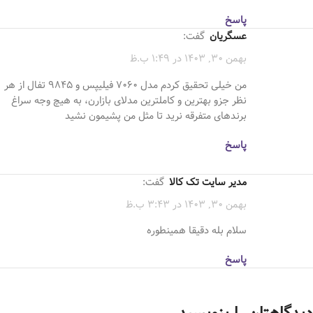
پاسخ
عسگریان
گفت:
بهمن 30, 1403 در 1:49 ب.ظ
من خیلی تحقیق کردم مدل 7060 فیلیپس و 9845 تفال از هر
نظر جزو بهترین و کاملترین مدلای بازارن، به هیچ وجه سراغ
برندهای متفرقه نرید تا مثل من پشیمون نشید
پاسخ
مدیر سایت تک کالا
گفت:
بهمن 30, 1403 در 3:43 ب.ظ
سلام بله دقیقا همینطوره
پاسخ