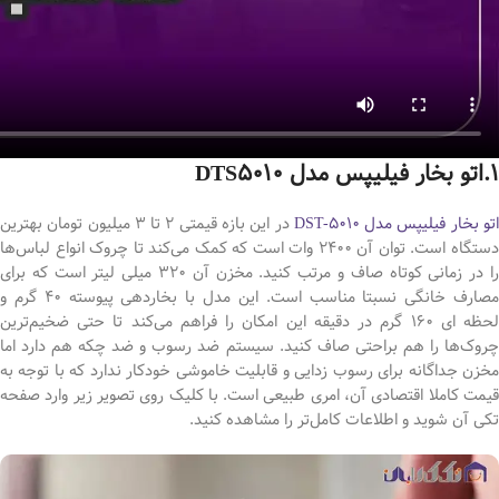
1.اتو بخار فیلیپس مدل DTS5010
تو بخار فیلیپس مدل DST-5010
در این بازه قیمتی 2 تا 3 میلیون تومان بهترین
دستگاه است. توان آن 2400 وات است که کمک می‌کند تا چروک انواع لباس‌ها
را در زمانی کوتاه صاف و مرتب کنید. مخزن آن 320 میلی لیتر است که برای
مصارف خانگی نسبتا مناسب است. این مدل با بخاردهی پیوسته 40 گرم و
لحظه ای 160 گرم در دقیقه این امکان را فراهم می‌کند تا حتی ضخیم‌ترین
چروک‌ها را هم براحتی صاف کنید. سیستم ضد رسوب و ضد چکه هم دارد اما
مخزن جداگانه برای رسوب زدایی و قابلیت خاموشی خودکار ندارد که با توجه به
قیمت کاملا اقتصادی آن، امری طبیعی است. با کلیک روی تصویر زیر وارد صفحه
تکی آن شوید و اطلاعات کامل‌تر را مشاهده کنید.