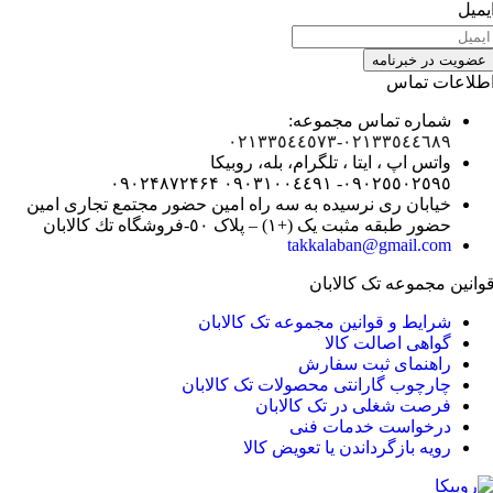
یمیل
عضویت در خبرنامه
طلاعات تماس
شماره تماس مجموعه:
۰٢١٣٣٥٤٤٥٧٣
۰۲۱٣٣٥٤٤٦٨٩-
واتس اپ ، ایتا ، تلگرام، بله، روبیکا
۰٩٠٢۴۸۷٢۴۶۴
۰٩٠٣١٠٠٤٤٩١
۰٩٠٢٥٥٠٢٥٩٥-
خیابان ری نرسيده به سه راه امين حضور مجتمع تجاری امين
حضور طبقه مثبت یک (+۱) – پلاک ٥٠-فروشگاه تك كالابان
takkalaban@gmail.com
وانین مجموعه تک کالابان
شرایط و قوانین مجموعه تک کالابان
گواهی اصالت كالا
راهنمای ثبت سفارش
چارچوب گارانتی محصولات تک کالابان
فرصت شغلی در تک کالابان
درخواست خدمات فنی
رویه بازگرداندن یا تعویض کالا