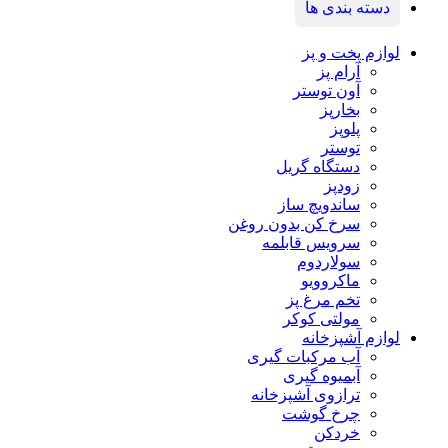
دسته بندی ها
لوازم پخت و پز
آرام پز
آون توستر
بخارپز
پلوپز
توستر
دستگاه گریل
زودپز
ساندویچ ساز
سرخ کن بدون روغن
سرویس قابلمه
سولاردوم
ماکروویو
تخم مرغ پز
مولتی کوکر
لوازم آشپزخانه
آب مرکبات گیری
آبمیوه گیری
ترازوی آشپزخانه
چرخ گوشت
خردکن