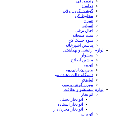
رنده برقی
غذاساز
گوشت کوب برقی
مخلوط کن
همزن
آسیاب
اجاق برقی
ست صبحانه
میوه خشک کن
ماشین آشپزخانه
لوازم آرایشی و بهداشتی
سشوار
ماشین اصلاح
اتو مو
برس حرارتی مو
دستگاه حالت دهنده مو
اپیلیدی
موزن گوش و بینی
لوازم شستشو و نظافت
اتو بخار
اتو بخار دستی
اتو بخار ایستاده
اتو بخار مخزن دار
اتو پرس