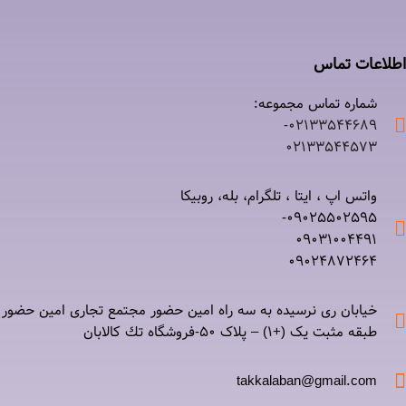
اطلاعات تماس
شماره تماس مجموعه:
۰۲۱٣٣٥٤٤٦٨٩-
۰٢١٣٣٥٤٤٥٧٣
واتس اپ ، ایتا ، تلگرام، بله، روبیکا
۰٩٠٢٥٥٠٢٥٩٥-
۰٩٠٣١٠٠٤٤٩١
۰٩٠٢۴۸۷٢۴۶۴
خیابان ری نرسيده به سه راه امين حضور مجتمع تجاری امين حضور
طبقه مثبت یک (+۱) – پلاک ٥٠-فروشگاه تك كالابان
takkalaban@gmail.com