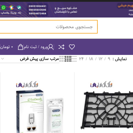
ورود / ثبت نام
۰
تومان
نمایش
9
12
18
24