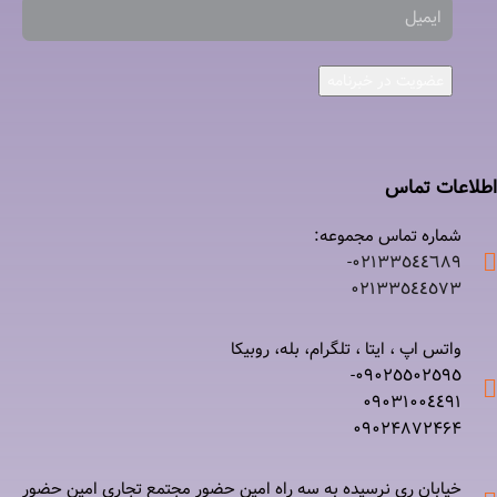
عضویت در خبرنامه
اطلاعات تماس
شماره تماس مجموعه:
۰۲۱٣٣٥٤٤٦٨٩-
۰٢١٣٣٥٤٤٥٧٣
واتس اپ ، ایتا ، تلگرام، بله، روبیکا
۰٩٠٢٥٥٠٢٥٩٥-
۰٩٠٣١٠٠٤٤٩١
۰٩٠٢۴۸۷٢۴۶۴
خیابان ری نرسيده به سه راه امين حضور مجتمع تجاری امين حضور