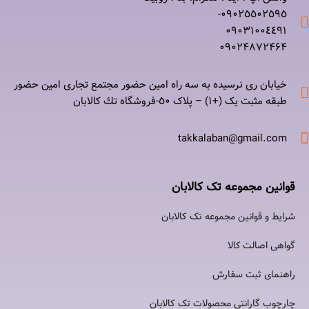
۰٩٠٢٥٥٠٢٥٩٥-
۰٩٠٣١٠٠٤٤٩١
۰٩٠٢۴۸۷٢۴۶۴
خیابان ری نرسيده به سه راه امين حضور مجتمع تجاری امين حضور
طبقه مثبت یک (+۱) – پلاک ٥٠-فروشگاه تك كالابان
takkalaban@gmail.com
قوانین مجموعه تک کالابان
شرایط و قوانین مجموعه تک کالابان
گواهی اصالت كالا
راهنمای ثبت سفارش
چارچوب گارانتی محصولات تک کالابان