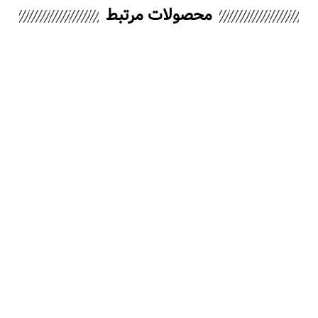
محصولات مرتبط
-3%
MG40DG552
سولاردوم ال جی MA3885S
۳۹,۸۰۰,۰۰
تومان
۱۰۸,۳۹۰,۰۰۰
تومان