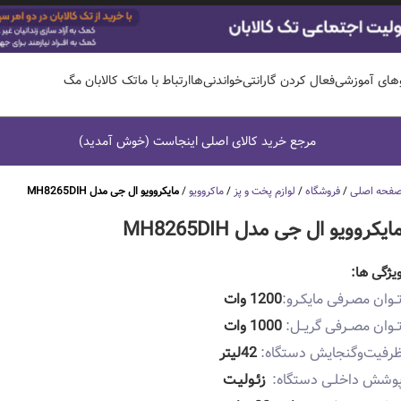
وهای آموزشی
فعال کردن گارانتی
خواندنی‌ها
ارتباط با ما
تک کالابان مگ
مرجع خرید کالای اصلی اینجاست (خوش آمدید)
فحه اصلی
/
فروشگاه
/
لوازم پخت و پز
/
ماکروویو
/
مایکروویو ال جی مدل MH8265DIH
ایکروویو ال جی مدل MH8265DIH
یژگی ها:
ــوان مصـرفی مایکـرو:
1200 وات
ــوان مصــرفی گریــل:
1000 وات
رفیت‌وگنجایش دستگاه:
42لیتر
وشش داخلـی دستگاه:
زئـولیـت