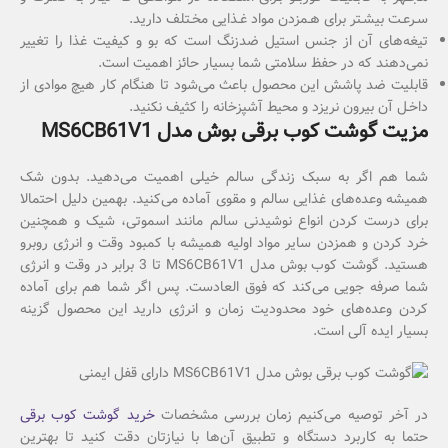
سـرعـت بیشـتر برای هـمزدن مواد غـذایی مخـتلف دارید.
تیغه‌های آن از جنس استیل ضدزنگ است که بو و کیفیت غذا را تغییر
نمی‌دهند که در حفظ سلامتی شما بسیار حائز اهمیت است.
قابلیت ضد پاشش این محصول باعث می‌شود تا هنگام کار هیچ موادی از
داخـل آن بیرون نریزد و محیط آشپزخانه را کثیف نکنید.
مزیت گوشت کوب برقی بوش مدل MS6CB61V1
شما هم اگر به سبک زندگی سالم خیلی اهمیت می‌دهید. بدون شک
همیشه وعده‌های غذایی سالم و مقوی آماده می‌کنید. بهمین دلیل احتمالا
برای درست کردن انواع نوشیدنی سالم مانند اسموتی، شیک و همچنین
خرد کردن و همزدن سایر مواد اولیه همیشه با کمبود وقت و انرژی روبرو
هستید. گوشت کوب بوش مدل MS6CB61V1 تا 3 برابر در وقت و انرژی
شما صرفه جویی می‌کند که فوق العادست. پس اگر شما هم برای آماده
کردن وعده‌های خود محدودیت زمان و انرژی دارید این محصول گزینه
بسیار ایده آلی است.
در آخر توصیه می‌کنیم زمان بررسی مشخصات
خرید گوشت کوب برقی
حتما به کاربرد دستگاه و تطبیق آن‌ها با نیازتان دقت کنید تا بهترین