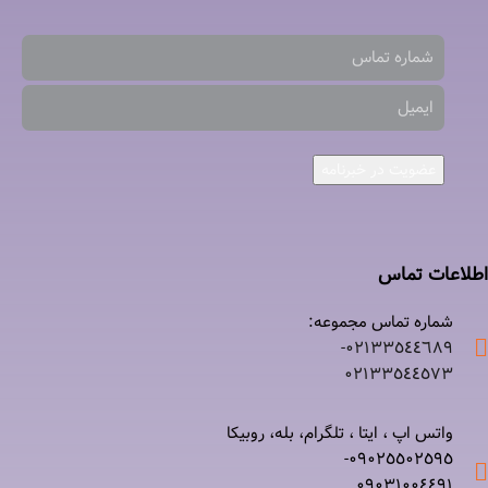
عضویت در خبرنامه
اطلاعات تماس
شماره تماس مجموعه:
۰۲۱٣٣٥٤٤٦٨٩-
۰٢١٣٣٥٤٤٥٧٣
واتس اپ ، ایتا ، تلگرام، بله، روبیکا
۰٩٠٢٥٥٠٢٥٩٥-
۰٩٠٣١٠٠٤٤٩١