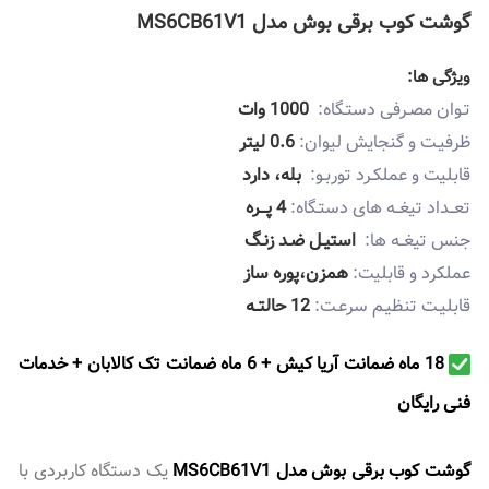
گوشت کوب برقی بوش مدل MS6CB61V1
ویژگی ها:
تـوان مصـرفی دستـگاه:
1000 وات
ظرفیـت و گنجایش لیوان:
0.6 لیتر
قابلیت و عملکـرد توربـو:
بله، دارد
تعــداد تیغــه های دستـگاه:
4 پـــره
جنس تیغــه ها:
استیـل ضـد زنـگ
عملکرد و قابلیت:
همزن،پوره ساز
قابلیـت تنظیـم سرعـت:
12 حالتــه
18 ماه ضمانت آریا کیش + 6 ماه ضمانت تک کالابان + خدمات
فنی رايگان
گوشت کوب برقی بوش مدل MS6CB61V1
یک دستگاه کاربردی با