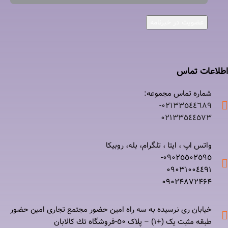
عضویت در خبرنامه
اطلاعات تماس
شماره تماس مجموعه:
۰۲۱٣٣٥٤٤٦٨٩-
۰٢١٣٣٥٤٤٥٧٣
واتس اپ ، ایتا ، تلگرام، بله، روبیکا
۰٩٠٢٥٥٠٢٥٩٥-
۰٩٠٣١٠٠٤٤٩١
۰٩٠٢۴۸۷٢۴۶۴
خیابان ری نرسيده به سه راه امين حضور مجتمع تجاری امين حضور
طبقه مثبت یک (+۱) – پلاک ٥٠-فروشگاه تك كالابان