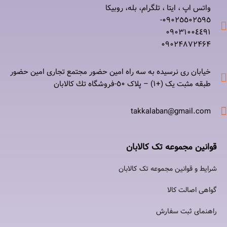
واتس اپ ، ایتا ، تلگرام، بله، روبیکا
۰٩٠٢٥٥٠٢٥٩٥-
۰٩٠٣١٠٠٤٤٩١
۰٩٠٢۴۸۷٢۴۶۴
خیابان ری نرسيده به سه راه امين حضور مجتمع تجاری امين حضور
طبقه مثبت یک (+۱) – پلاک ٥٠-فروشگاه تك كالابان
takkalaban@gmail.com
قوانین مجموعه تک کالابان
شرایط و قوانین مجموعه تک کالابان
گواهی اصالت كالا
راهنمای ثبت سفارش