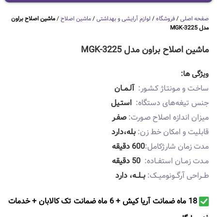
صفحه اصلی
/
فروشگاه
/
لوازم آرایشی و بهداشتی
/
ماشین اصلاح
/
ماشین اصلاح براون
مدل MGK-3225
ماشین اصلاح براون مدل MGK-3225
ویژگی ها:
ساخـت و مـونتـاژ کـشـور:
آلـمــان
جنس تیغه‌های دستگاه:
استـیل
میزان اندازه اصلاح صـورت:
صفـر
قابلیت و امکان خط‌‌ زن:
بله،دارد
مدت زمان شارژکامل:
600 دقیقه
مـدت زمــان استفــاده:
50 دقیقه
طــراحی آرگــونومیــک:
بــلــه، دارد
18 ماه ضمانت آریا کیش + 6 ماه ضمانت تک کالابان + خدمات