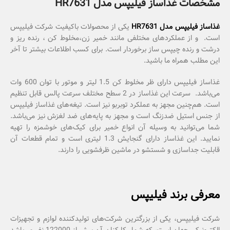
مشخصات غذاساز فیلیپس مدل HR7631
غذاساز فیلیپس مدل HR7631
یکی از محصولات باکیفیت شرکت فیلیپس
است. و از عملکردهای مختلفی مانند خمیر زن،مخلوط کن ، رنده ریز و
درشت و رنده چیپس ساز برخوردار است. برای کسب اطلاعات بیشتر تا آخر
این مطلب همراه ما باشید.
غذاساز فیلیپس دارای ظر مخلوط کن 1.5 لیتر و موتور با توان 600 وات
می‌باشد. سرعت این غذاساز در 2 سطح مختلف سرعت پالس قابل تنظیم
است. هم‌چنین مجهز به عملکرد توبربو نیز است. تیغه‌‌‌های غذاساز فیلیپس
از جنس استیل ضدزنگ است و مجهز به پایه‌های ضد لغزش نیز می‌باشد.
شما می‌توانید به وسیله آن انواع خمیر برای کیک‌های خوشمزه را تهیه
نمایید. این غذاساز دارای گنجایش 1.3 لیتری است و تمام قطعات آن
قابلیت جداسازی و شستشو در ماشین ظرفشویی را دارند.
معرفی برند فیلیپس
شرکت فیلیپس، یکی از بزرگترین شرکت‌های تولیدکننده لوازم و تجهیزات
الکترونیکی جهان است، که شمار کارکنان آن بیش از 122000 نفر می‌باشد