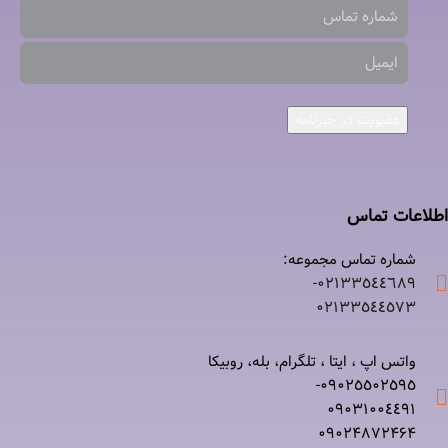
عضویت در خبرنامه
اطلاعات تماس
شماره تماس مجموعه:
۰۲۱٣٣٥٤٤٦٨٩-
۰٢١٣٣٥٤٤٥٧٣
واتس اپ ، ایتا ، تلگرام، بله، روبیکا
۰٩٠٢٥٥٠٢٥٩٥-
۰٩٠٣١٠٠٤٤٩١
۰٩٠٢۴۸۷٢۴۶۴