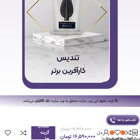
© کلیه حقوق این وب سایت متعلق به وب سایت
تک کالابان
می‌باشد.
انتخاب
اتو بخار
۱۷,۹۹۰,۰۰۰
تومان
فیلیپس مدل
گزینه
۱۶,۵۹۰,۰۰۰
تومان
DST7030
ها
روشگاه
مقایسه
علاقه مندی
حساب کاربری من