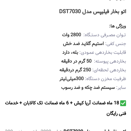
اتو بخار فیلیپس مدل DST7030
ویژگی ها:
تــوان مصــرفی دستــگاه:
2800 وات
جنس کفی:
استیـم گلایـد ضـد خش
قابلیت بخـاردهی عمـودی:
بله، دارد
بخاردهی پیوسته:
50 گرم در دقیقه
بخاردهی لحظه‌ای:
250 گرم دردقیقه
ظرفیت مخزن دستگاه:
300میلی‌لیتر
سایر:
سیستم ضد چکه و ضد رسوب
18 ماه ضمانت آریا کیش + 6 ماه ضمانت تک کالابان + خدمات
فنی رايگان