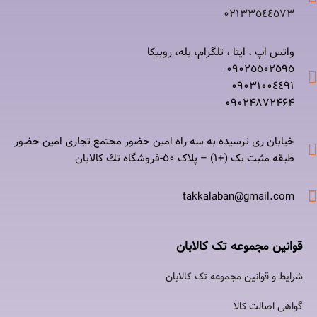
۰٢١٣٣٥٤٤٥٧٣
واتس اپ ، ایتا ، تلگرام، بله، روبیکا
۰٩٠٢٥٥٠٢٥٩٥-
۰٩٠٣١٠٠٤٤٩١
۰٩٠٢۴۸۷٢۴۶۴
خیابان ری نرسيده به سه راه امين حضور مجتمع تجاری امين حضور
طبقه مثبت یک (+۱) – پلاک ٥٠-فروشگاه تك كالابان
takkalaban@gmail.com
قوانین مجموعه تک کالابان
شرایط و قوانین مجموعه تک کالابان
گواهی اصالت كالا